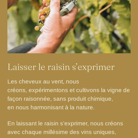
i
v
e
3
s
u
r
3
Laisser le raisin s’exprimer
Les cheveux au vent, nous
créons, expérimentons et cultivons la vigne de
façon raisonnée, sans produit chimique,
en nous harmonisant à la nature.
En laissant le raisin s’exprimer, nous créons
avec chaque millésime des vins uniques,