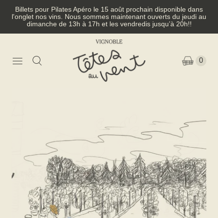
Billets pour Pilates Apéro le 15 août prochain disponible dans
l'onglet nos vins. Nous sommes maintenant ouverts du jeudi au
dimanche de 13h à 17h et les vendredis jusqu’à 20h!!
0